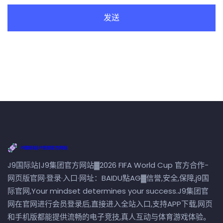
发送
J9国际站|J9集团官方网站▓2026 FIFA World Cup 官方合作-
网页版官网·登录·入口·网址：BAIDU點AG▓信誉,安全,保障,j9国
际官网,Your mindset determines your success.J9集团官
网在官网进行会员登录后,直接进入全站入口,支持APP下载,网页
和手机版都能提供流畅的电子竞技,真人互动与体育游戏体验。