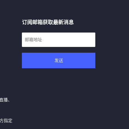
订阅邮箱获取最新消息
发送
事直播、
官方指定